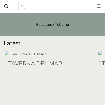
Etiquetas › Taberna
Latest
¨TAVERNA DEL MAR¨
¨