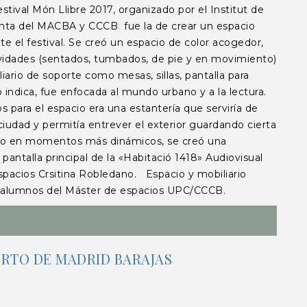
tival Món Llibre 2017, organizado por el Institut de
junta del MACBA y CCCB fue la de crear un espacio
nte el festival. Se creó un espacio de color acogedor,
tividades (sentados, tumbados, de pie y en movimiento)
liario de soporte como mesas, sillas, pantalla para
o indica, fue enfocada al mundo urbano y a la lectura.
s para el espacio era una estantería que serviría de
ciudad y permitía entrever el exterior guardando cierta
acio en momentos más dinámicos, se creó una
pantalla principal de la «Habitació 1418» Audiovisual
spacios Crsitina Robledano. Espacio y mobiliario
los alumnos del Máster de espacios UPC/CCCB.
ERTO DE MADRID BARAJAS