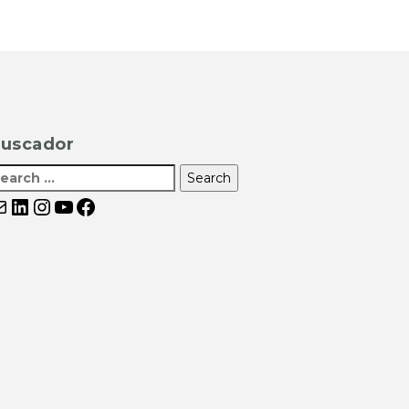
uscador
orreo electrónico
LinkedIn
Instagram
YouTube
Facebook