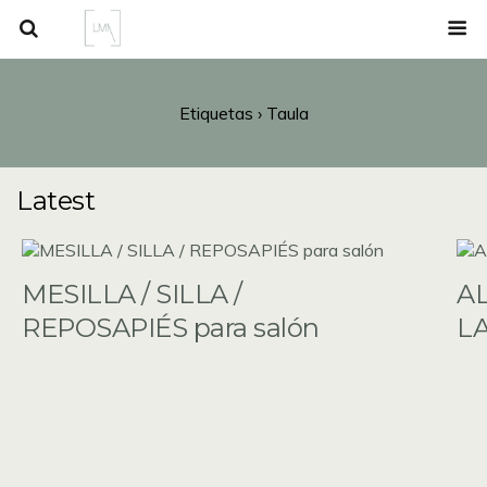
Etiquetas › Taula
Latest
MESILLA / SILLA /
A
REPOSAPIÉS para salón
L