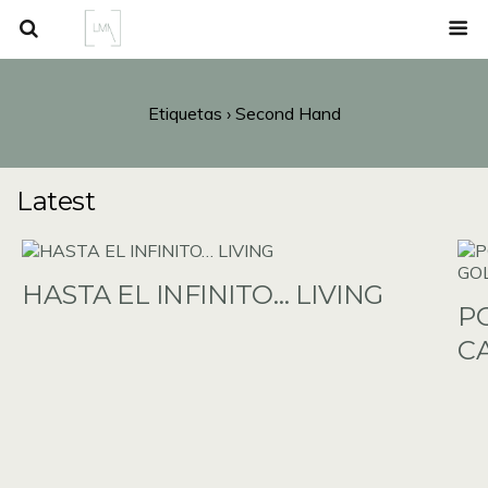
Etiquetas › Second Hand
Latest
HASTA EL INFINITO… LIVING
P
C
G