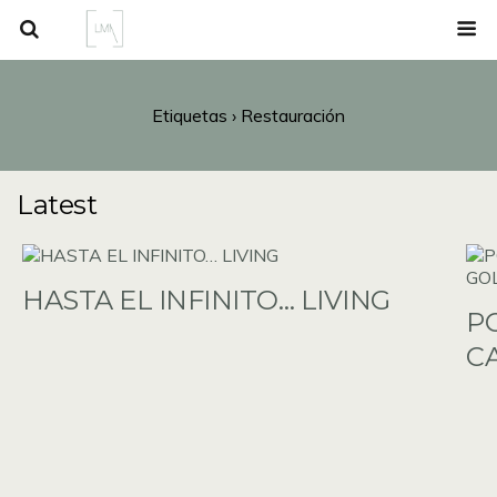
Etiquetas › Restauración
Latest
HASTA EL INFINITO… LIVING
P
C
G