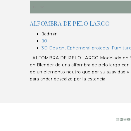
12 Ene
ALFOMBRA DE PELO LARGO
admin
0
3D Design
,
Ephemeral projects
,
Furnitur
ALFOMBRA DE PELO LARGO Modelado en 3D de
en Blender de una alfombra de pelo largo con c
de un elemento neutro que por su suavidad y 
para andar descalzo por la estancia.
Correo
Linke
Ins
Y
electró