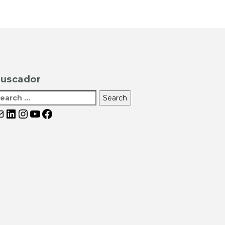
uscador
orreo electrónico
LinkedIn
Instagram
YouTube
Facebook