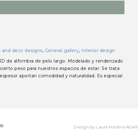
e and deco designs
,
General gallery
,
Interior design
 alfombra de pelo largo. Modelado y renderizado
ierto peso para nuestros espacios de estar. Se trata
espesor aportan comodidad y naturalidad. Es especial
Design by Laura Medina Abellí
dIn
tagram
ouTube
Facebook
nico