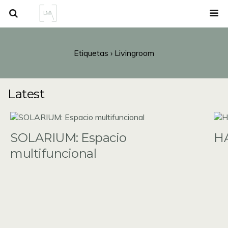
Etiquetas › Livingroom
Latest
SOLARIUM: Espacio
HA
multifuncional