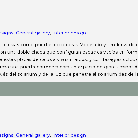
esigns
,
General gallery
,
Interior design
osías como puertas correderas Modelado y renderizado en
 con una doble chapa que configuran espacios vacíos en form
 estas placas de celosía y sus marcos, y con bisagras coloca
orma una puerta corredera para un espacio de gran luminosid
ravés del solarium y de la luz que penetre al solarium des de 
esigns
,
General gallery
,
Interior design