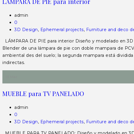
LÁMPARA DE PIE para interior
admin
0
3D Design
,
Ephemeral projects
,
Furniture and deco d
LÁMPARA DE PIE para interior Diseño y modelado en 3D de
Blender de una lámpara de pie con doble mampara de PCV tra
ambiental des del suelo; la segunda mampara está dividida 
indirectas.
13 Mar
MUEBLE para TV PANELADO
admin
0
3D Design
,
Ephemeral projects
,
Furniture and deco d
MUEBLE PARA TV PANELADO: Diseño y modelado en 3D de u