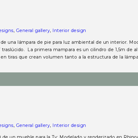
esigns
,
General gallery
,
Interior design
 una lámpara de pie para luz ambiental de un interior. Mo
slúcido. La primera mampara es un cilindro de 1,5m de altur
en tiras que crean volumen tanto a la estructura de la lámpa
esigns
,
General gallery
,
Interior design
n mueble para la Tv: Modelado y renderizado en Rhinoc