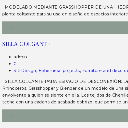
MODELADO MEDIANTE GRASSHOPPER DE UNA HIEDRA Diseño
planta colgante para su uso en diseño de espacios interior
12 Ene
SILLA COLGANTE
admin
0
3D Design
,
Ephemeral projects
,
Furniture and deco d
SILLA COLGANTE PARA ESPACIO DE DESCONEXIÓN: Diseño y 
Rhinoceros, Grasshopper y Blender de un modelo de una si
envolvente a quien se siente en ella. Los tejidos de Chenill
techo con una cadena de acabado cobrizo, que permite un p
12 Ene