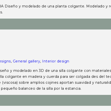
 y modelado de una planta colgante. Modelado y rende
es.
esigns
,
General gallery
,
Interior design
modelado en 3D de una silla colgante con materiales y t
lla colgante en madera y cuerda para ser colgada des del 
e (viscosa) sobre amplios cojines aportan suavidad y naturalid
equeño balanceo de la silla por la estancia.