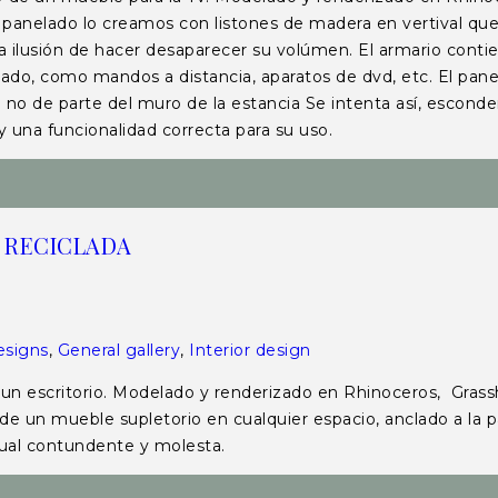
panelado lo creamos con listones de madera en vertival que 
a ilusión de hacer desaparecer su volúmen. El armario contie
do, como mandos a distancia, aparatos de dvd, etc. El panel
 no de parte del muro de la estancia Se intenta así, esconde
 y una funcionalidad correcta para su uso.
 RECICLADA
esigns
,
General gallery
,
Interior design
critorio. Modelado y renderizado en Rhinoceros, Grassho
a de un mueble supletorio en cualquier espacio, anclado a la 
isual contundente y molesta.