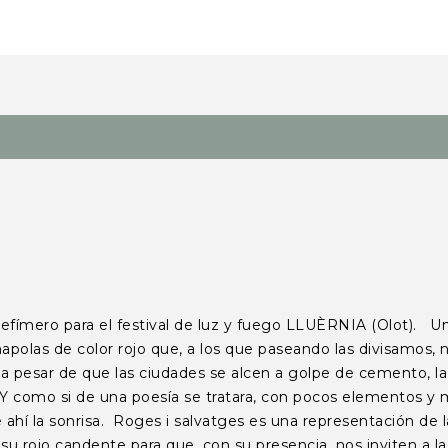
ero para el festival de luz y fuego LLUÈRNIA (Olot). Un es
mapolas de color rojo que, a los que paseando las divisamos, n
 a pesar de que las ciudades se alcen a golpe de cemento, la 
uz. Y como si de una poesía se tratara, con pocos elementos
hí la sonrisa. Roges i salvatges es una representación de la 
u rojo candente para que, con su presencia, nos inviten a la p