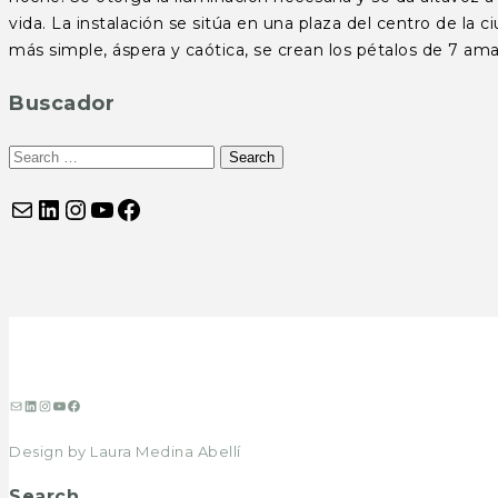
vida. La instalación se sitúa en una plaza del centro de la
más simple, áspera y caótica, se crean los pétalos de 7 
Buscador
Correo electrónico
LinkedIn
Instagram
YouTube
Facebook
Correo
LinkedIn
Instagram
YouTube
Facebook
electrónico
Design by Laura Medina Abellí
Search