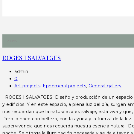
12 Nov
ROGES I SALVATGES
admin
0
Art projects
,
Ephemeral projects
,
General gallery
ROGES I SALVATGES: Diseño y producción de un espacio efím
y edificios. Y en este espacio, a plena luz del día, surgen a
nos recuerdan que la naturaleza es salvaje, está viva y que,
Pero lo hace con belleza, con la ayuda y la fuerza de la l
supervivencia que nos recuerda nuestra esencia natural. De a
noche. Se otorga la iluminación necesaria y se da altavoz a s