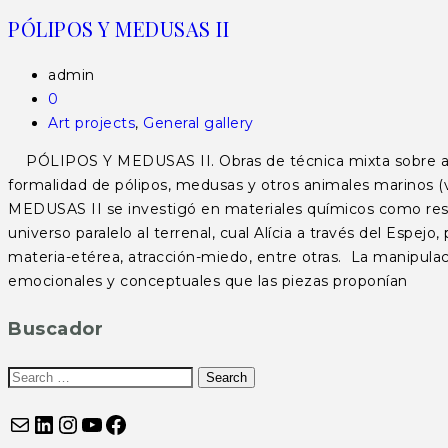
PÓLIPOS Y MEDUSAS II
admin
0
Art projects
,
General gallery
PÓLIPOS Y MEDUSAS II. Obras de técnica mixta sobre animal
formalidad de pólipos, medusas y otros animales marinos (v
MEDUSAS II se investigó en materiales químicos como resinas,
universo paralelo al terrenal, cual Alícia a través del Espe
materia-etérea, atracción-miedo, entre otras. La manipulaci
emocionales y conceptuales que las piezas proponían
Buscador
Correo electrónico
LinkedIn
Instagram
YouTube
Facebook