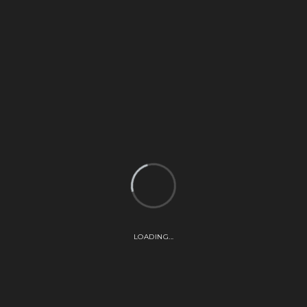
 CCCB Espacio efímero dentro de la serie de Espacios Em
LOADING...
 contagiar la EUFORIA. Se plantea esta emoción como un sen
 intensidad hasta llegar a la euforia. Por ello se produce un
lanquea con 3 capas. De forma muy racionalmente ordenada, s
l espacio. En la puerta de entrada, como cortina que no deja