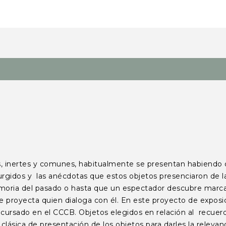
s y comunes, habitualmente se presentan habiendo olvid
urgidos y las anécdotas que estos objetos presenciaron de la
moria del pasado o hasta que un espectador descubre marcas
e proyecta quien dialoga con él. En este proyecto de exposic
ursado en el CCCB. Objetos elegidos en relación al recuerdo d
clásica de presentación de los objetos para darles la releva