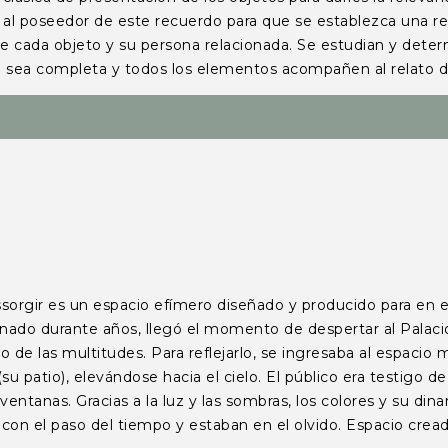
 al poseedor de este recuerdo para que se establezca una rel
de cada objeto y su persona relacionada. Se estudian y dete
ncia sea completa y todos los elementos acompañen al relat
 es un espacio efímero diseñado y producido para en el Pa
do durante años, llegó el momento de despertar al Palacio Se
o de las multitudes. Para reflejarlo, se ingresaba al espacio 
su patio), elevándose hacia el cielo. El público era testigo d
ventanas. Gracias a la luz y las sombras, los colores y su dina
con el paso del tiempo y estaban en el olvido. Espacio crea