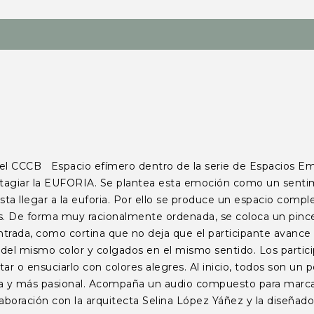
CB Espacio efímero dentro de la serie de Espacios Emoci
ntagiar la EUFORIA. Se plantea esta emoción como un sentim
hasta llegar a la euforia. Por ello se produce un espacio comp
s. De forma muy racionalmente ordenada, se coloca un pincel
entrada, como cortina que no deja que el participante avanc
 del mismo color y colgados en el mismo sentido. Los partic
tar o ensuciarlo con colores alegres. Al inicio, todos son u
a y más pasional. Acompaña un audio compuesto para marcar 
laboración con la arquitecta Selina López Yáñez y la diseñad